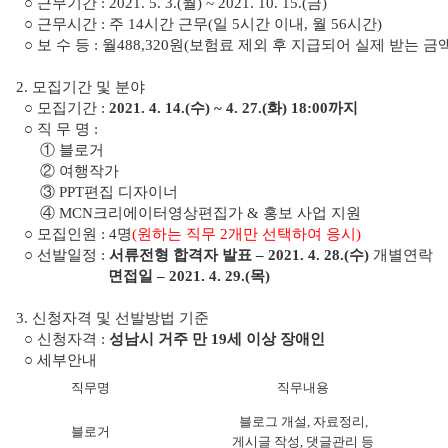
○ 근무기간 : 2021. 5. 3.(월) ~ 2021. 10. 15.(금)
○ 근무시간 : 주 14시간 근무(일 5시간 이내, 월 56시간)
○ 보 수 등 : 월488,320원(보험료 제외 후 지급되어 실제 받는 금
2. 모집기간 및 분야
○ 모집기간 :
2021. 4. 14.(수) ~ 4. 27.(화) 18:00까지
○ 직 무 명 :
① 블로거
② 여행작가
③ PPT편집 디자이너
④ MCN크리에이터영상편집가 & 홍보 사업 지원
○ 모집인원 : 4명
(원하는 직무 2개만 선택하여 응시)
○ 선발일정 :
서류전형 합격자 발표 – 2021. 4. 28.(수)
개별연락
면접일 – 2021. 4. 29.(목)
3. 신청자격 및 선발방법 기준
○ 신청자격 :
성남시 거주 만 19세 이상 장애인
○ 세부안내
직무명
직무내용
블로그 개설, 자료정리,
블로거
게시글 작성, 댓글관리 등