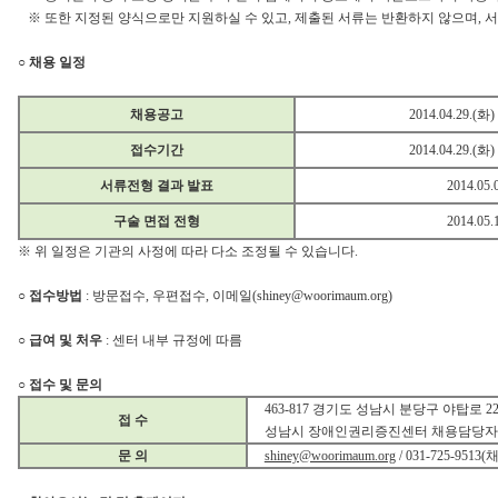
※ 또한 지정된 양식으로만 지원하실 수 있고, 제출된 서류는 반환하지 않으며, 서
○ 채용 일정
채용공고
2014.04.29.(화)
접수기간
2014.04.29.(화)
서류전형 결과 발표
2014.05.
구술 면접 전형
2014.05.
※ 위 일정은 기관의 사정에 따라 다소 조정될 수 있습니다.
○ 접수방법
: 방문접수, 우편접수, 이메일(shiney@woorimaum.org)
○ 급여 및 처우
: 센터 내부 규정에 따름
○ 접수 및 문의
463-817 경기도 성남시 분당구 야탑로 22
접 수
성남시 장애인권리증진센터 채용담당자
문 의
shiney@woorimaum.org
/ 031-725-95