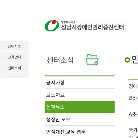
상담사업
교육안내
센터소식
공지사항
장애
보도자료
언론사
인권뉴스
A초
성장인 포토
국가
인식개선 교육 웹툰