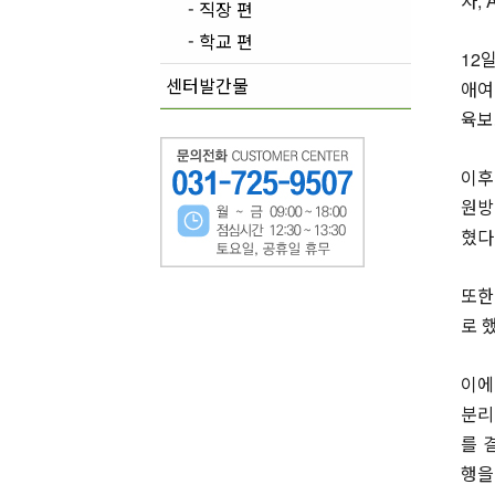
자,
- 직장 편
- 학교 편
12
센터발간물
애여
육보
이후
원방
혔다
또한
로 
이에
분리
를 
행을