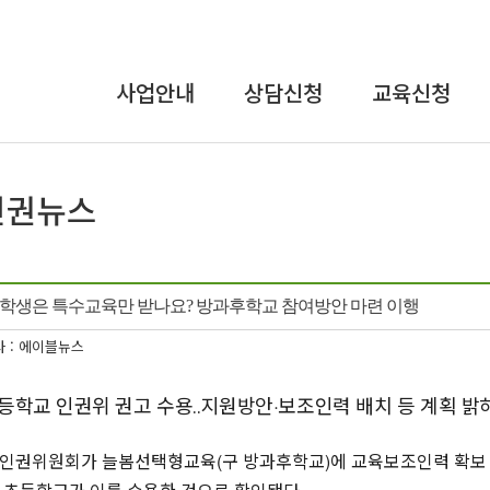
사업안내
상담신청
교육신청
상담사업
온라인상담
교육안내
교육사업
장애인식개선
및
연구개발사업
인권교육
인식개선사업
직장 내 장애인
학생은 특수교육만 받나요? 방과후학교 참여방안 마련 이행
인식개선
강사파견교육
 : 에이블뉴스
등학교 인권위 권고 수용‥지원방안·보조인력 배치 등 계획 밝
인권위원회가 늘봄선택형교육(구 방과후학교)에 교육보조인력 확보 