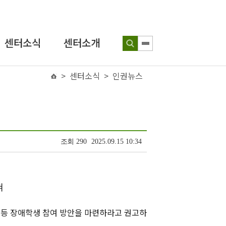
센터소식
센터소개
공지사항
> 센터소식 > 인권뉴스
인사말
보도자료
연혁
인권뉴스
조직도
성장인 포토
찾아오시는 길
조회
290
2025.09.15 10:34
인식개선
교육 웹툰
혀
센터발간물
등 장애학생 참여 방안을 마련하라고 권고하