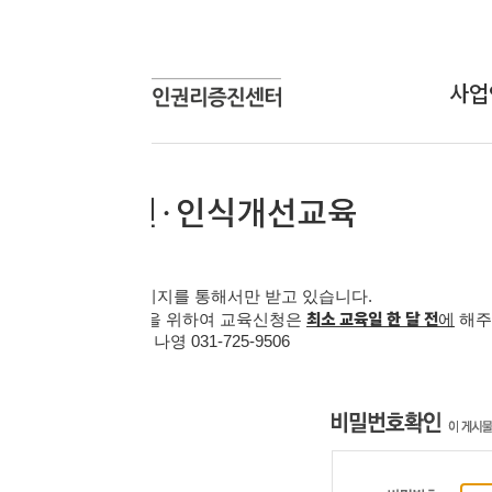
사업안내
상담신
상담사업
온라인
교육사업
연구개발사업
인식개선사업
지를 통해서만 받고 있습니다
.
최소 교육일 한 달 전
을 위하여 교육신청은
에
해주시기 바랍니다
.
 김나영
031-725-9506