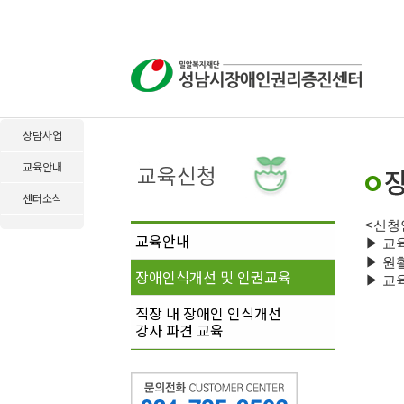
상담사업
교육안내
센터소식
<
신청
교육안내
▶
교
▶
원
장애인식개선 및 인권교육
▶
교육
직장 내 장애인 인식개선
강사 파견 교육