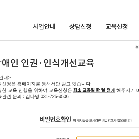
사업안내
상담신청
교육신청
상담사업
온라인상담
교육안내
교육사업
장애인식개선
및
연구개발사업
인권교육
안내
>
인식개선사업
직장 내 장애인
육신청은 홈페이지를 통해서만 받고 있습니다
.
인식개선
최소 교육일 한 달 전
활한 교육 진행을 위하여 교육신청은
에
해주시기 
강사파견교육
관련 문의 : 김나영
031-725-9506