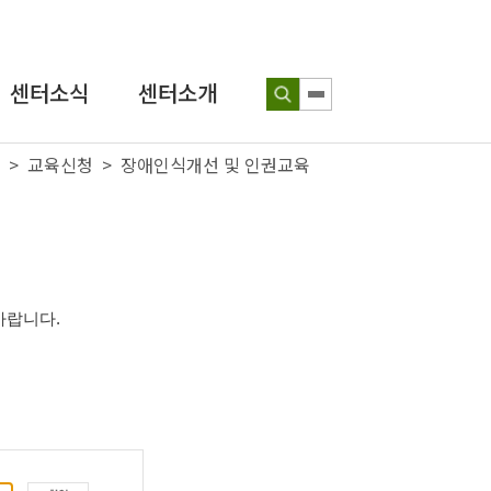
센터소식
센터소개
> 교육신청 > 장애인식개선 및 인권교육
공지사항
인사말
보도자료
연혁
인권뉴스
조직도
성장인 포토
찾아오시는 길
바랍니다
.
인식개선
교육 웹툰
센터발간물