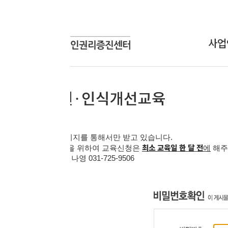
사업안내
상담신
상담사업
온라인
교육사업
연구개발사업
인식개선사업
지를 통해서만 받고 있습니다
.
최소 교육일 한 달 전
을 위하여 교육신청은
에
해주시기 바랍니다
.
 김나영
031-725-9506