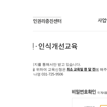
사업안내
상담신
상담사업
온라인
교육사업
연구개발사업
인식개선사업
지를 통해서만 받고 있습니다
.
최소 교육일 한 달 전
을 위하여 교육신청은
에
해주시기 바랍니다
.
 김나영
031-725-9506