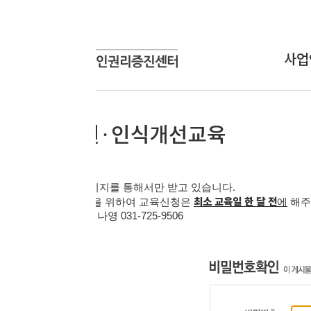
사업안내
상담신
상담사업
온라인
교육사업
연구개발사업
인식개선사업
지를 통해서만 받고 있습니다
.
최소 교육일 한 달 전
을 위하여 교육신청은
에
해주시기 바랍니다
.
 김나영
031-725-9506