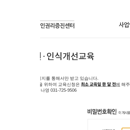
사업안내
상담신
상담사업
온라인
교육사업
연구개발사업
인식개선사업
지를 통해서만 받고 있습니다
.
최소 교육일 한 달 전
을 위하여 교육신청은
에
해주시기 바랍니다
.
 김나영
031-725-9506