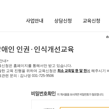
사업안내
상담신청
교육신청
상담사업
온라인상담
교육안내
교육사업
장애인식개선
및
연구개발사업
인권교육
안내
>
인식개선사업
직장 내 장애인
육신청은 홈페이지를 통해서만 받고 있습니다
.
인식개선
최소 교육일 한 달 전
활한 교육 진행을 위하여 교육신청은
에
해주시기 
강사파견교육
관련 문의 : 김나영
031-725-9506