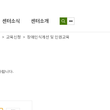
센터소식
센터소개
> 교육신청 > 장애인식개선 및 인권교육
공지사항
인사말
보도자료
연혁
인권뉴스
조직도
성장인 포토
찾아오시는 길
바랍니다
.
인식개선
교육 웹툰
센터발간물