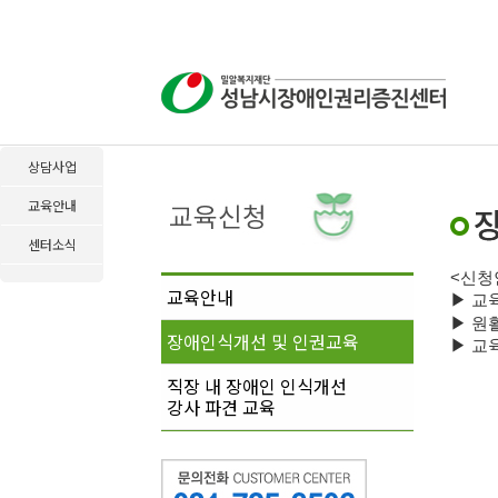
상담사업
교육안내
센터소식
<
신청
교육안내
▶
교
▶
원
장애인식개선 및 인권교육
▶
교육
직장 내 장애인 인식개선
강사 파견 교육