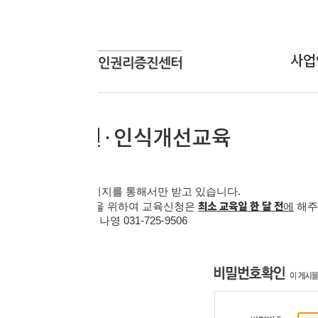
사업안내
상담신
상담사업
온라인
교육사업
연구개발사업
인식개선사업
지를 통해서만 받고 있습니다
.
최소 교육일 한 달 전
을 위하여 교육신청은
에
해주시기 바랍니다
.
 김나영
031-725-9506