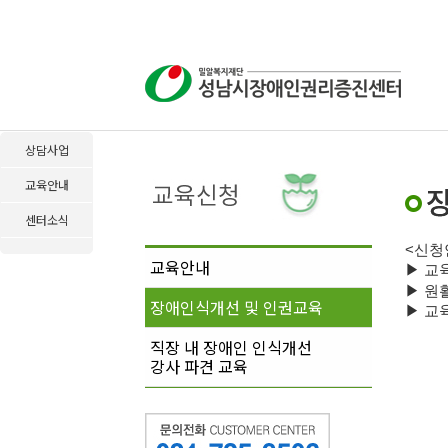
상담사업
교육안내
센터소식
<
신청
교육안내
▶
교
▶
원
장애인식개선 및 인권교육
▶
교육
직장 내 장애인 인식개선
강사 파견 교육