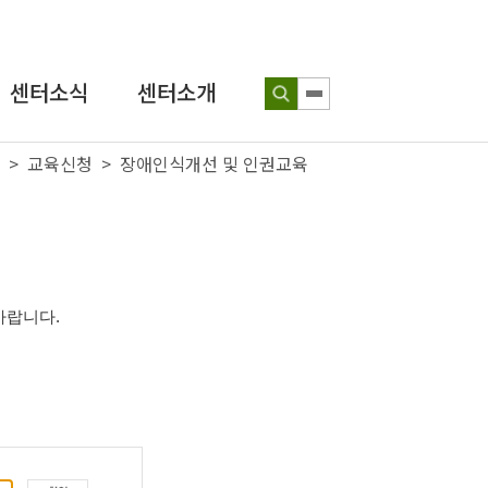
센터소식
센터소개
> 교육신청 > 장애인식개선 및 인권교육
공지사항
인사말
보도자료
연혁
인권뉴스
조직도
성장인 포토
찾아오시는 길
바랍니다
.
인식개선
교육 웹툰
센터발간물