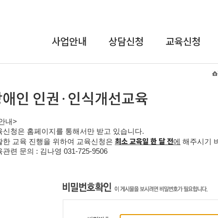
사업안내
상담신청
교육신청
상담사업
온라인상담
교육안내
교육사업
장애인식개선
및
연구개발사업
인권교육
안내
>
인식개선사업
직장 내 장애인
육신청은 홈페이지를 통해서만 받고 있습니다
.
인식개선
최소 교육일 한 달 전
활한 교육 진행을 위하여 교육신청은
에
해주시기 
강사파견교육
관련 문의 : 김나영
031-725-9506