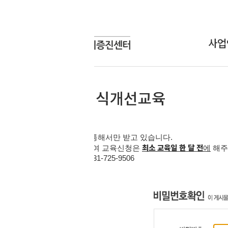
사업안내
상담신청
상담사업
온라인상담
교육사업
연구개발사업
인식개선사업
통해서만 받고 있습니다
.
최소 교육일 한 달 전
하여 교육신청은
에
해주시기 바랍니다
.
31-725-9506