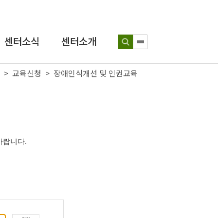
센터소식
센터소개
> 교육신청 > 장애인식개선 및 인권교육
공지사항
인사말
보도자료
연혁
인권뉴스
조직도
성장인 포토
찾아오시는 길
바랍니다
.
인식개선
교육 웹툰
센터발간물