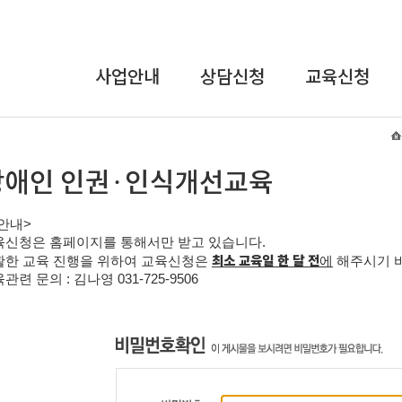
사업안내
상담신청
교육신청
상담사업
온라인상담
교육안내
교육사업
장애인식개선
및
연구개발사업
인권교육
안내
>
인식개선사업
직장 내 장애인
육신청은 홈페이지를 통해서만 받고 있습니다
.
인식개선
최소 교육일 한 달 전
활한 교육 진행을 위하여 교육신청은
에
해주시기 
강사파견교육
관련 문의 : 김나영
031-725-9506