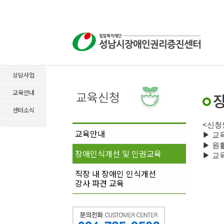
상담사업
교육안내
센터소식
<
신청
교육안내
▶
교
▶
원
장애인식개선 및 인권교육
▶
교육
직장 내 장애인 인식개선
강사 파견 교육