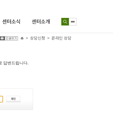
센터소식
센터소개
공지사항
> 상담신청 > 온라인 상담
인사말
보도자료
연혁
인권뉴스
조직도
로 답변드립니다.
성장인 포토
찾아오시는 길
인식개선
교육 웹툰
센터발간물