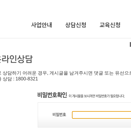
사업안내
상담신청
교육신청
상담사업
온라인상담
교육안내
교육사업
장애인식개선
및
연구개발사업
인권교육
 상담하기 어려운 경우, 게시글을 남겨주시면 댓글 또는 유선으
인식개선사업
직장 내 장애인
상담 : 1800-8321
인식개선
강사파견교육