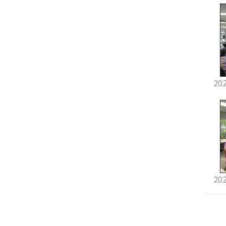
20
20