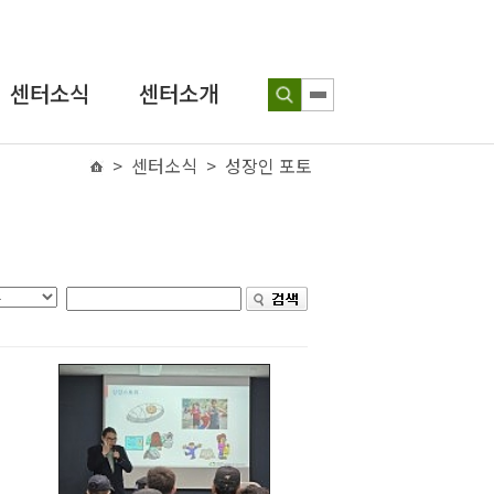
센터소식
센터소개
공지사항
> 센터소식 > 성장인 포토
인사말
보도자료
연혁
인권뉴스
조직도
성장인 포토
찾아오시는 길
인식개선
교육 웹툰
센터발간물