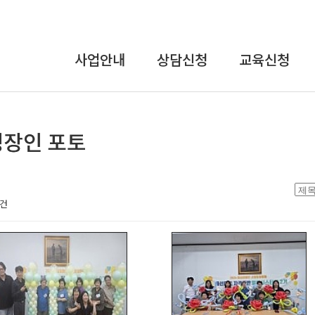
사업안내
상담신청
교육신청
상담사업
온라인상담
교육안내
교육사업
장애인식개선
및
연구개발사업
인권교육
인식개선사업
직장 내 장애인
인식개선
1건
강사파견교육