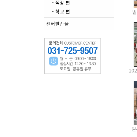
- 직장 편
- 학교 편
벌
센터발간물
20
벌