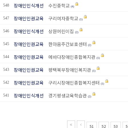
장애인인식개선
수진중학교
548
(4)
장애인인권교육
구리여자중학교
547
(1)
장애인인식개선
상원어린이집
546
(2)
장애인인권교육
한마음주간보호센터
545
(2)
장애인인권교육
에바다장애인종합복지관
544
(1)
장애인인권교육
평택북부장애인복지관
543
(1)
장애인인권교육
구리시장애인종합복지센터
542
(1)
장애인인식개선
경기평생교육학습관
541
(2)
51
52
53
5