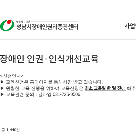
사업
상
교
연구
<
신청안내
>
인식
▶
교육신청은 홈페이지를 통해서만 받고 있습니다
.
최소 교육일 한 달 전
▶
원활한 교육 진행을 위하여 교육신청은
에
해주
▶
교육관련 문의 : 김나영
031-725-9506
총 1,440건