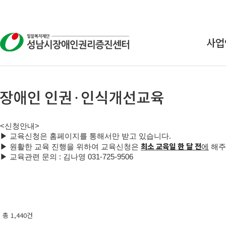
사업
상
교
연구
<
신청안내
>
인식
▶
교육신청은 홈페이지를 통해서만 받고 있습니다
.
최소 교육일 한 달 전
▶
원활한 교육 진행을 위하여 교육신청은
에
해주
▶
교육관련 문의 : 김나영
031-725-9506
총 1,440건