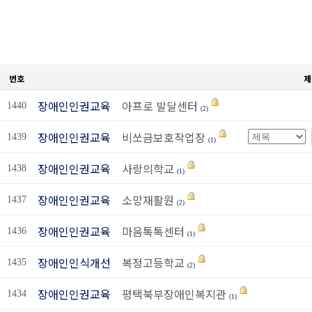
번호
제
장애인인권교육
아프로 발달센터
1440
(2)
장애인인권교육
비쏘금보호작업장
1439
(1)
장애인인권교육
사랑의학교
1438
(1)
장애인인권교육
소망재활원
1437
(2)
장애인인권교육
마음톡톡센터
1436
(1)
장애인인식개선
복정고등학교
1435
(2)
장애인인권교육
평택북부장애인복지관
1434
(1)