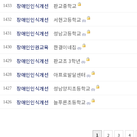
장애인인식개선
판교중학교
1433
장애인인식개선
서현고등학교
1432
(1)
장애인인식개선
성남고등학교
1431
(1)
장애인인권교육
한결이네집
1430
(1)
장애인인식개선
판교초 3학년
1429
(1)
장애인인식개선
아프로발달센터
1428
(1)
장애인인식개선
성남양지초등학교
1427
(1)
장애인인식개선
늘푸른초등학교
1426
(1)
1
2
3
4