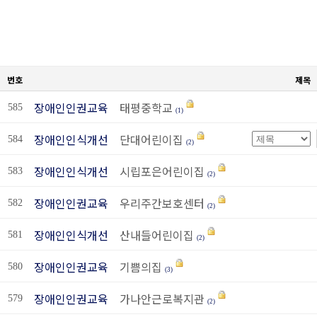
번호
제목
장애인인권교육
태평중학교
585
(1)
장애인인식개선
단대어린이집
584
(2)
장애인인식개선
시립포은어린이집
583
(2)
장애인인권교육
우리주간보호센터
582
(2)
장애인인식개선
산내들어린이집
581
(2)
장애인인권교육
기쁨의집
580
(3)
장애인인권교육
가나안근로복지관
579
(2)