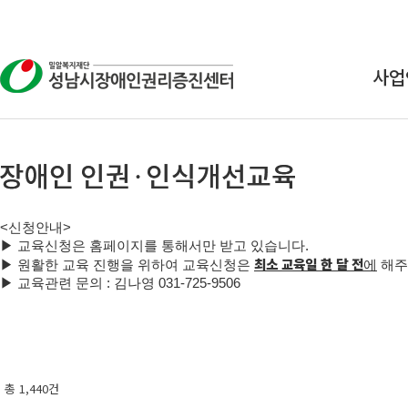
사업
상
교
연구
<
신청안내
>
인식
▶
교육신청은 홈페이지를 통해서만 받고 있습니다
.
최소 교육일 한 달 전
▶
원활한 교육 진행을 위하여 교육신청은
에
해주
▶
교육관련 문의 : 김나영
031-725-9506
총 1,440건