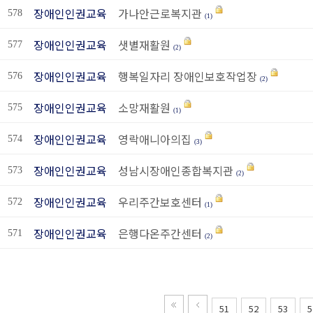
장애인인권교육
가나안근로복지관
578
(1)
장애인인권교육
샛별재활원
577
(2)
장애인인권교육
행복일자리 장애인보호작업장
576
(2)
장애인인권교육
소망재활원
575
(1)
장애인인권교육
영락애니아의집
574
(3)
장애인인권교육
성남시장애인종합복지관
573
(2)
장애인인권교육
우리주간보호센터
572
(1)
장애인인권교육
은행다온주간센터
571
(2)
51
52
53
5