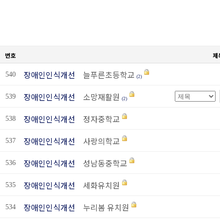
번호
제
장애인인식개선
늘푸른초등학교
540
(2)
장애인인식개선
소망재활원
539
(2)
장애인인식개선
정자중학교
538
장애인인식개선
사랑의학교
537
장애인인식개선
성남동중학교
536
장애인인식개선
세화유치원
535
장애인인식개선
누리봄 유치원
534