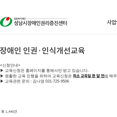
사업
상
교
연구
<
신청안내
>
인식
▶
교육신청은 홈페이지를 통해서만 받고 있습니다
.
최소 교육일 한 달 전
▶
원활한 교육 진행을 위하여 교육신청은
에
해주
▶
교육관련 문의 : 김나영
031-725-9506
총 1,440건