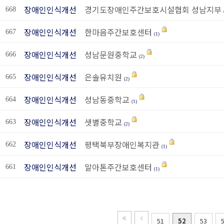
장애인인식개선
경기도장애인주간보호시설협회 성남지부
668
장애인인식개선
한마음주간보호센터
667
(1)
장애인인식개선
성남문원중학교
666
(2)
장애인인식개선
은솔유치원
665
(2)
장애인인식개선
성남동중학교
664
(1)
장애인인식개선
샛별중학교
663
(2)
장애인인식개선
평택북부장애인복지관
662
(1)
장애인인식개선
말아톤주간보호센터
661
(1)
51
52
53