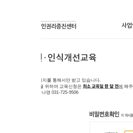
사업안내
상담신
상담사업
온라인
교육사업
연구개발사업
인식개선사업
지를 통해서만 받고 있습니다
.
최소 교육일 한 달 전
을 위하여 교육신청은
에
해주시기 바랍니다
.
 김나영
031-725-9506