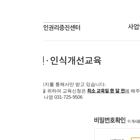
사업안내
상담신
상담사업
온라인
교육사업
연구개발사업
인식개선사업
지를 통해서만 받고 있습니다
.
최소 교육일 한 달 전
을 위하여 교육신청은
에
해주시기 바랍니다
.
 김나영
031-725-9506