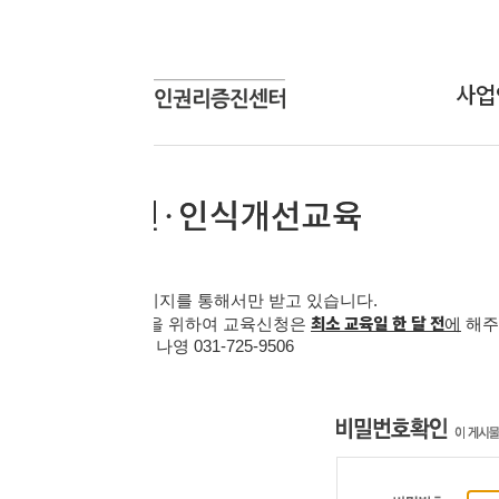
사업안내
상담신
상담사업
온라인
교육사업
연구개발사업
인식개선사업
지를 통해서만 받고 있습니다
.
최소 교육일 한 달 전
을 위하여 교육신청은
에
해주시기 바랍니다
.
 김나영
031-725-9506