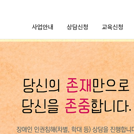
사업안내
상담신청
교육신청
상담사업
온라인상담
교육안내
교육사업
장애인식개선
및
연구개발사업
인권교육
인식개선사업
직장 내 장애인
인식개선
강사파견교육