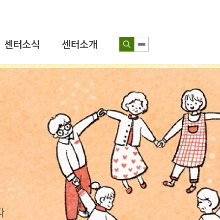
센터소식
센터소개
공지사항
인사말
보도자료
연혁
인권뉴스
조직도
성장인 포토
찾아오시는 길
인식개선
교육 웹툰
센터발간물