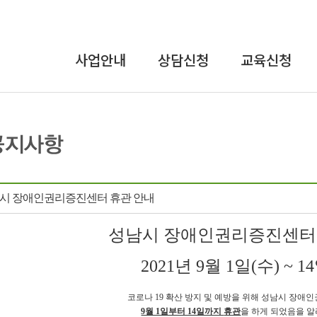
사업안내
상담신청
교육신청
상담사업
온라인상담
교육안내
교육사업
장애인식개선
및
연구개발사업
인권교육
인식개선사업
직장 내 장애인
시 장애인권리증진센터 휴관 안내
인식개선
강사파견교육
성남시 장애인권리증진센터
2021년 9월 1일(수) ~ 1
코로나 19 확산 방지 및 예방을 위해 성남시 장
9월 1일부터 14일까지
휴관
을 하게 되었음을 