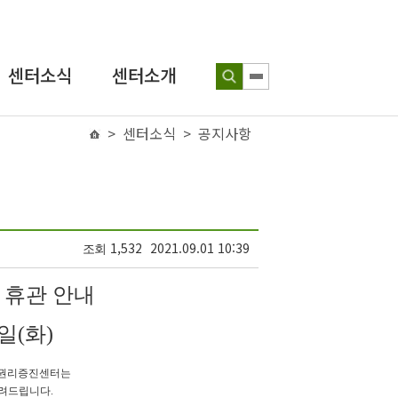
센터소식
센터소개
공지사항
> 센터소식 > 공지사항
인사말
보도자료
연혁
인권뉴스
조직도
성장인 포토
찾아오시는 길
1,532
2021.09.01 10:39
조회
인식개선
교육 웹툰
 휴관 안내
센터발간물
4일(화)
애인권리증진센터는
알려드립니다.