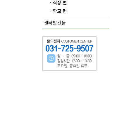
- 직장 편
- 학교 편
센터발간물