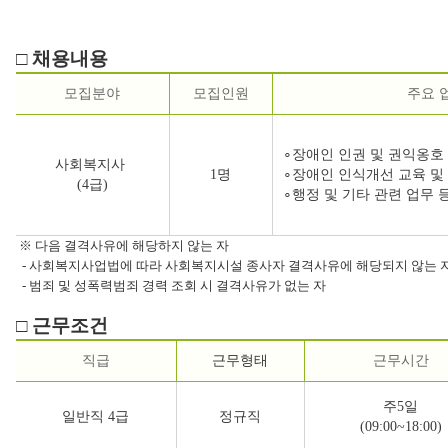
□ 채용내용
모집분야
모집인원
주요 
∘장애인 인권 및 권익옹호
사회복지사
1명
∘장애인 인식개선 교육 및
(4급)
∘행정 및 기타 관련 업무 
​ ※ 다음 결격사유에 해당하지 않는 자
- 사회복지사업법에 따라 사회복지시설 종사자 결격사유에 해당되지 않는 자(
- 범죄 및 성폭력범죄 경력 조회 시 결격사유가 없는 자
□ 근무조건
직급
근무형태
근무시간
주5일
일반직 4급
정규직​
(09:00~18:00)